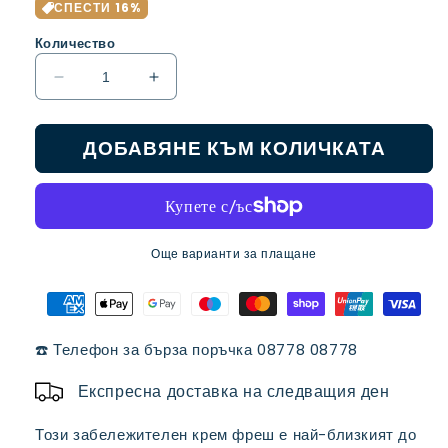
цена
при
СПЕСТИ 16%
разпродажба
Количество
Намаляване
Увеличаване
на
на
количеството
количеството
ДОБАВЯНЕ КЪМ КОЛИЧКАТА
за
за
КРЕМ
КРЕМ
ФРЕШ
ФРЕШ
PAYSAN
PAYSAN
BRETON
BRETON
200
200
Още варианти за плащане
ml.
ml.
☎️ Телефон за бърза поръчка 08778 08778
Експресна доставка на следващия ден
Този забележителен крем фреш е най-близкият до