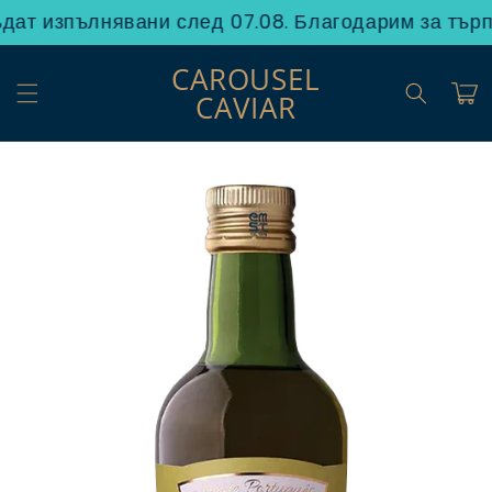
Преминаване
ат изпълнявани след 07.08. Благодарим за търпе
към
съдържанието
CAROUSEL
Количк
CAVIAR
Прескочи към
информацията
за продукта