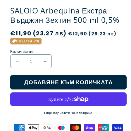
SALOIO Arbequina Екстра
Върджин Зехтин 500 ml 0,5%
Обичайна
€11,90 (23.27 лв)
Цена
€12,90 (25.23 лв)
цена
при
СПЕСТИ 7%
разпродажба
Количество
Намаляване
Увеличаване
на
на
количеството
количеството
ДОБАВЯНЕ КЪМ КОЛИЧКАТА
за
за
SALOIO
SALOIO
Arbequina
Arbequina
Екстра
Екстра
Върджин
Върджин
Зехтин
Зехтин
Още варианти за плащане
500
500
ml
ml