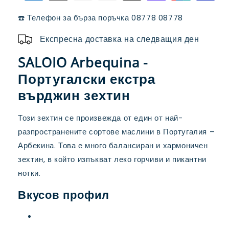
0,5%
0,5%
☎️ Телефон за бърза поръчка 08778 08778
Експресна доставка на следващия ден
SALOIO Arbequina -
Португалски екстра
върджин зехтин
Този зехтин се произвежда от един от най-
разпространените сортове маслини в Португалия –
Арбекина. Това е много балансиран и хармоничен
зехтин, в който изпъкват леко горчиви и пикантни
нотки.
Вкусов профил