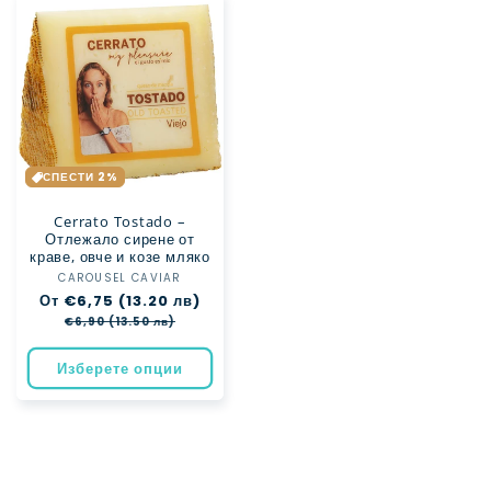
СПЕСТИ 2%
Cerrato Tostado –
Отлежало сирене от
краве, овче и козе мляко
CAROUSEL CAVIAR
Доставчик:
Обичайна
От €6,75 (13.20 лв)
Цена
цена
при
€6,90 (13.50 лв)
разпродажба
Изберете опции