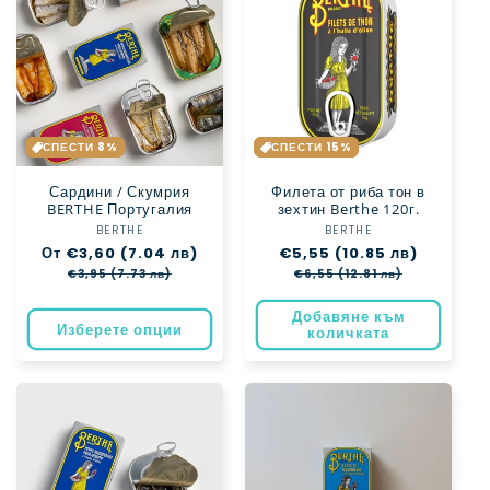
СПЕСТИ 8%
СПЕСТИ 15%
Сардини / Скумрия
Филета от риба тон в
BERTHE Португалия
зехтин Berthe 120г.
BERTHE
Доставчик:
BERTHE
Доставчик:
Обичайна
От €3,60 (7.04 лв)
Цена
Обичайна
€5,55 (10.85 лв)
Цена
цена
при
цена
при
€3,95 (7.73 лв)
€6,55 (12.81 лв)
разпродажба
разпрода
Добавяне към
Изберете опции
количката