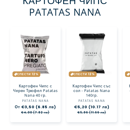
КАРТОФЕН ЧИПС
PATATAS NANA
СПЕСТИ 12%
СПЕСТИ 12%
Картофен Чипс с
Картофен Чипс със
Черен Трюфел Patatas
сол - Patatas Nana
Nana 40 гр.
140гр.
PATATAS NANA
Доставчик:
PATATAS NANA
Доставчик:
Обичайна
От €3,50 (6.85 лв)
Цена
Обичайна
€5,20 (10.17 лв)
Цена
цена
при
цена
при
€4,00 (7.82 лв)
€5,96 (11.66 лв)
разпродажба
разпрода