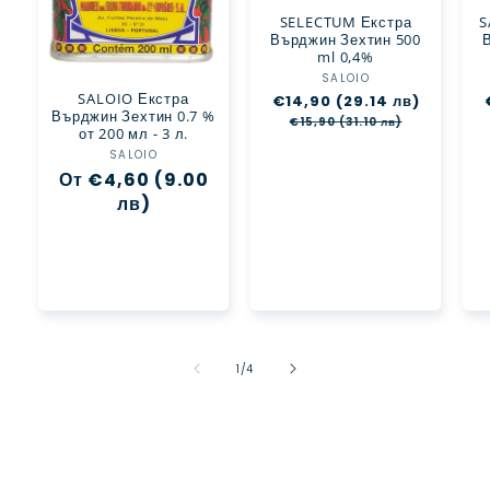
SELECTUM Екстра
S
Върджин Зехтин 500
ml 0,4%
SALOIO
Доставчик:
SALOIO Екстра
Обичайна
€14,90 (29.14 лв)
Цена
Върджин Зехтин 0.7 %
цена
при
€15,90 (31.10 лв)
от 200 мл - 3 л.
разпрод
SALOIO
Доставчик:
Обичайна
От €4,60 (9.00
цена
лв)
от
1
/
4