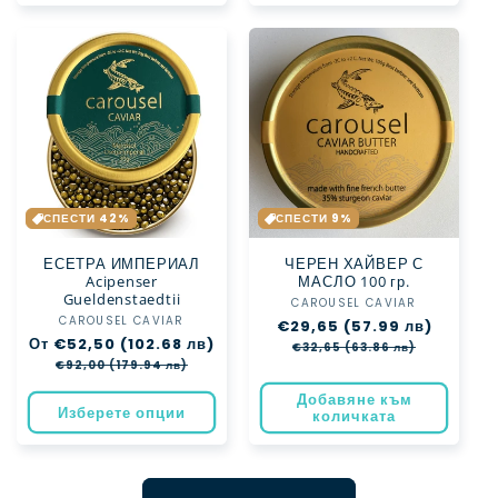
СПЕСТИ 42%
СПЕСТИ 9%
ЕСЕТРА ИМПЕРИАЛ
ЧЕРЕН ХАЙВЕР С
Acipenser
МАСЛО 100 гр.
Gueldenstaedtii
CAROUSEL CAVIAR
Доставчик:
CAROUSEL CAVIAR
Доставчик:
Обичайна
€29,65 (57.99 лв)
Цена
Обичайна
От €52,50 (102.68 лв)
цена
при
€32,65 (63.86 лв)
цена
Цена
разпрод
€92,00 (179.94 лв)
при
Добавяне към
разпродажба
Изберете опции
количката