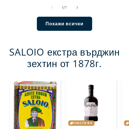
от
1
/
7
Покажи всички
SALOIO екстра върджин
зехтин от 1878г.
СПЕСТИ 6%