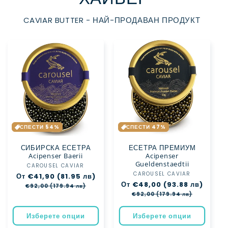
CAVIAR BUTTER - НАЙ-ПРОДАВАН ПРОДУКТ
СПЕСТИ 54%
СПЕСТИ 47%
СИБИРСКА ЕСЕТРА
ЕСЕТРА ПРЕМИУМ
Acipenser Baerii
Acipenser
Gueldenstaedtii
CAROUSEL CAVIAR
Доставчик:
CAROUSEL CAVIAR
Доставчик:
Обичайна
От €41,90 (81.95 лв)
Цена
Обичайна
От €48,00 (93.88 лв)
Цена
цена
при
€92,00 (179.94 лв)
цена
при
разпродажба
€92,00 (179.94 лв)
разпр
Изберете опции
Изберете опции