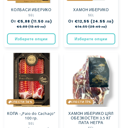
КОЛБАСИ ИБЕРИКО
ХАМОН ИБЕРИКО
SEL
Доставчик:
SEL
Доставчик:
Обичайна
От €5,88 (11.50 лв)
Цена
Обичайна
От €12,55 (24.55 лв)
Цена
цена
при
цена
при
€6,88 (13.46 лв)
€14,55 (28.46 лв)
разпродажба
разпро
Изберете опции
Изберете опции
СПЕСТИ 14%
СПЕСТИ 11%
КОПА -„Paio do Cachaço“
ХАМОН ИБЕРИКО ЦЯЛ
100 гр.
ОБЕЗКОСТЕН 3.5 КГ
ПАТА НЕГРА
SEL
Доставчик: