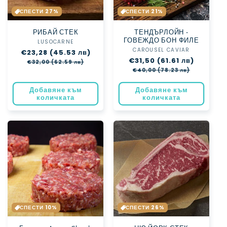
СПЕСТИ 27%
СПЕСТИ 21%
РИБАЙ СТЕК
ТЕНДЪРЛОЙН -
ГОВЕЖДО БОН ФИЛЕ
LUSOCARNE
Доставчик:
CAROUSEL CAVIAR
Доставчик:
Обичайна
€23,28 (45.53 лв)
Цена
Обичайна
€31,50 (61.61 лв)
Цена
цена
при
€32,00 (62.59 лв)
цена
при
разпродажба
€40,00 (78.23 лв)
разпрод
Добавяне към
Добавяне към
количката
количката
СПЕСТИ 10%
СПЕСТИ 26%