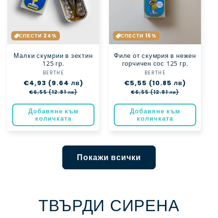
СПЕСТИ 24%
СПЕСТИ 15%
Малки скумрии в зехтин
Филе от скумрия в нежен
125 гр.
горчичен сос 125 гр.
BERTHE
Доставчик:
BERTHE
Доставчик:
Обичайна
€4,93 (9.64 лв)
Цена
Обичайна
€5,55 (10.85 лв)
Цена
цена
при
цена
при
€6,55 (12.81 лв)
€6,55 (12.81 лв)
разпродажба
разпрода
Добавяне към
Добавяне към
количката
количката
Покажи всички
ТВЪРДИ СИРЕНА