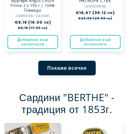
Бургери Angus Chuck
НЮ ЙОРК СТЕК
Prime 2 x 150 г | 100%
LUSOCARNE
Доставчик:
Говеждо
Обичайна
€18,47 (36.12 лв)
Цена
CAROUSEL CAVIAR
Доставчик:
цена
при
€25,00 (48.90 лв)
Обичайна
€8,18 (16.00 лв)
Цена
разпрод
цена
при
€9,18 (17.95 лв)
разпродажба
Добавяне към
Добавяне към
количката
количката
Покажи всички
Сардини "BERTHE" -
традиция от 1853г.