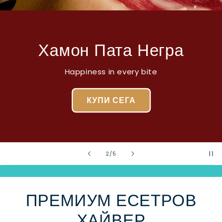
Хамон Пата Негра
Happiness in every bite
КУПИ СЕГА
от
2
/
5
ПРЕМИУМ ЕСЕТРОВ
ХАЙВЕР