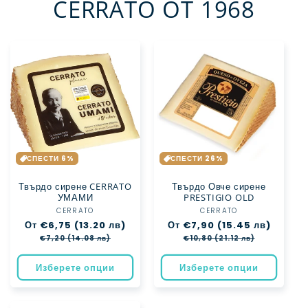
CERRATO OT 1968
СПЕСТИ 6%
СПЕСТИ 26%
Твърдо сирене CERRATO
Твърдо Овче сирене
УМАМИ
PRESTIGIO OLD
CERRATO
Доставчик:
CERRATO
Доставчик:
Обичайна
От €6,75 (13.20 лв)
Цена
Обичайна
От €7,90 (15.45 лв)
Цена
цена
при
цена
при
€7,20 (14.08 лв)
€10,80 (21.12 лв)
разпродажба
разпро
Изберете опции
Изберете опции