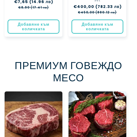
SEL
Доставчик:
Обичайна
€7,65 (14.96 лв)
Цена
Обичайна
€400,00 (782.33 лв)
Цена
цена
при
€8,90 (17.41 лв)
цена
при
разпродажба
€450,00 (880.12 лв)
разпро
Добавяне към
Добавяне към
количката
количката
ПРЕМИУМ ГОВЕЖДО
МЕСО