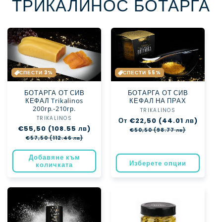
ТРИКАЛИНОС БОТАРГА
СПЕСТИ 3%
СПЕСТИ 55%
БОТАРГА ОТ СИВ
БОТАРГА ОТ СИВ
КЕФАЛ Trikalinos
КЕФАЛ НА ПРАХ
200гр.-210гр.
TRIKALINOS
Доставчик:
TRIKALINOS
Доставчик:
Обичайна
От €22,50 (44.01 лв)
Цена
Обичайна
€55,50 (108.55 лв)
Цена
цена
при
€50,50 (98.77 лв)
цена
при
разпро
€57,50 (112.46 лв)
разпродажба
Добавяне към
Изберете опции
количката