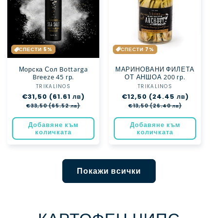
СПЕСТИ 7%
СПЕСТИ 5%
МАРИНОВАНИ ФИЛЕТА
Морска Сол Bottarga
ОТ АНШОА 200 гр.
Breeze 45 гр.
TRIKALINOS
Доставчик:
TRIKALINOS
Доставчик:
Обичайна
€12,50 (24.45 лв)
Цена
Обичайна
€31,50 (61.61 лв)
Цена
цена
при
цена
при
€13,50 (26.40 лв)
€33,50 (65.52 лв)
разпрод
разпродажба
Добавяне към
Добавяне към
количката
количката
Покажи всички