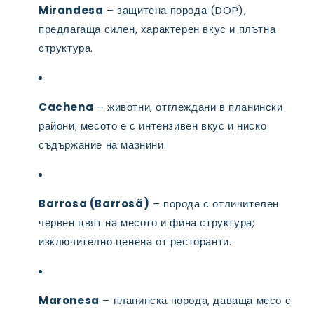
Mirandesa
– защитена порода (DOP),
предлагаща силен, характерен вкус и плътна
структура.
Cachena
– животни, отглеждани в планински
райони; месото е с интензивен вкус и ниско
съдържание на мазнини.
Barrosa (Barrosã)
– порода с отличителен
червен цвят на месото и фина структура;
изключително ценена от ресторанти.
Maronesa
– планинска порода, даваща месо с