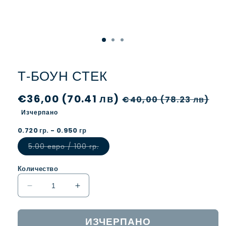
Т-БОУН СТЕК
Обичайна
€36,00 (70.41 лв)
Цена
€40,00 (78.23 лв)
цена
при
Изчерпано
разпродажба
0.720 гр. - 0.950 гр
Вариантът
5.00 евро / 100 гр.
е
изчерпан
или
Количество
неналичен.
Намаляване
Увеличаване
на
на
количеството
количеството
ИЗЧЕРПАНО
за
за