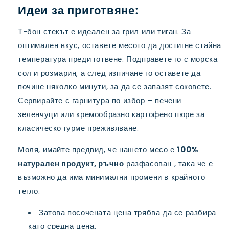
Идеи за приготвяне:
Т-бон стекът е идеален за грил или тиган. За
оптимален вкус, оставете месото да достигне стайна
температура преди готвене. Подправете го с морска
сол и розмарин, а след изпичане го оставете да
почине няколко минути, за да се запазят соковете.
Сервирайте с гарнитура по избор – печени
зеленчуци или кремообразно картофено пюре за
класическо гурме преживяване.
Моля, имайте предвид, че нашето месо е
100%
натурален продукт, ръчно
разфасован , така че е
възможно да има минимални промени в крайното
тегло.
Затова посочената цена трябва да се разбира
като средна цена.