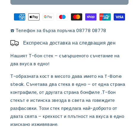
Т-
Т-
БОУН
БОУН
СТЕК
СТЕК
☎️ Телефон за бърза поръчка 08778 08778
Експресна доставка на следващия ден
Нашият Т-бон стек – съвършеното съчетание на
два вкуса в едно!
Т-образната кост в месото дава името на T-Bone
steak. С
ъчетава два стека в едно – от една страна
контрафиле, от другата страна бонфиле
.Т-бон
стекът е истинска звезда в света на говеждите
разфасовки. Този стек предлага най-доброто от
двата свята – крехкост и плътност на вкуса в едно
изискано изживяване.