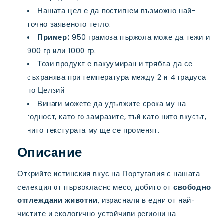
Нашата цел е да постигнем възможно най-
точно заявеното тегло.
Пример:
950 грамова пържола може да тежи и
900 гр или 1000 гр.
Този продукт е вакуумиран и трябва да се
съхранява при температура между 2 и 4 градуса
по Целзий
Винаги можете да удължите срока му на
годност, като го замразите, тъй като нито вкусът,
нито текстурата му ще се променят.
Описание
Открийте истинския вкус на Португалия с нашата
селекция от първокласно месо, добито от
свободно
отглеждани животни
, израснали в едни от най-
чистите и екологично устойчиви региони на