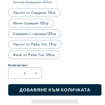
или
Вариантът
Екстра Върджин 100гр
неналичен.
е
изчерпан
или
Пастет от Сардини 75гр
неналичен.
Мини Скумрии 125гр
Скумрия с горчица 125гр
Пастет от Риба Тон 75гр
Филе от Риба Тон 125гр
Количество
Намаляване
Увеличаване
на
на
количеството
количеството
ДОБАВЯНЕ КЪМ КОЛИЧКАТА
за
за
Сардини
Сардини
/
/
Скумрия
Скумрия