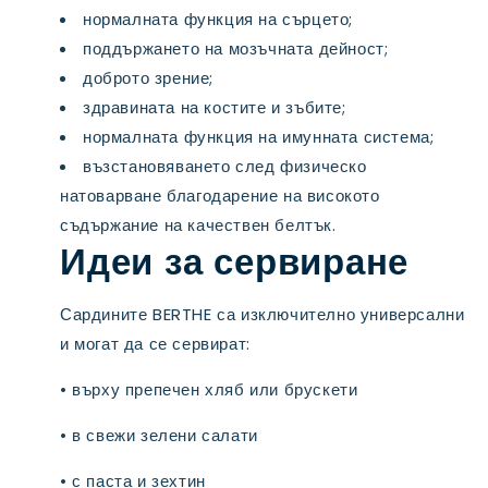
нормалната функция на сърцето;
поддържането на мозъчната дейност;
доброто зрение;
здравината на костите и зъбите;
нормалната функция на имунната система;
възстановяването след физическо
натоварване благодарение на високото
съдържание на качествен белтък.
Идеи за сервиране
Сардините BERTHE са изключително универсални
и могат да се сервират:
• върху препечен хляб или брускети
• в свежи зелени салати
• с паста и зехтин