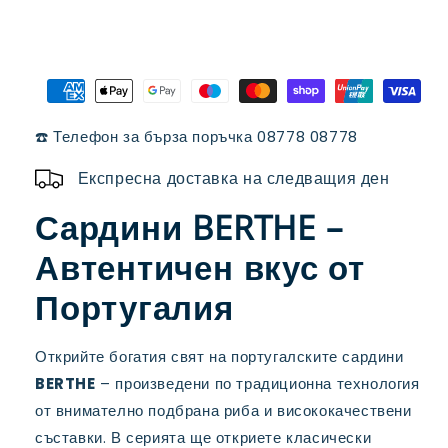
BERTHE
BERTHE
Португалия
Португалия
☎️ Телефон за бърза поръчка 08778 08778
Експресна доставка на следващия ден
Сардини BERTHE –
Автентичен вкус от
Португалия
Открийте богатия свят на португалските сардини
BERTHE
– произведени по традиционна технология
от внимателно подбрана риба и висококачествени
съставки. В серията ще откриете класически