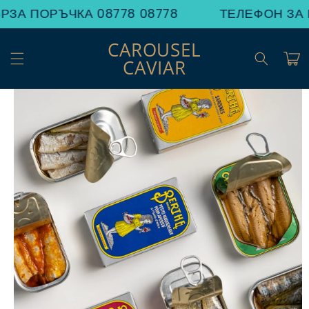
Преминаване
ЗА ПОРЪЧКА 08778 08778
ТЕЛЕФОН ЗА Б
към
съдържанието
CAROUSEL
Количк
CAVIAR
Прескочи към
информацията
за продукта