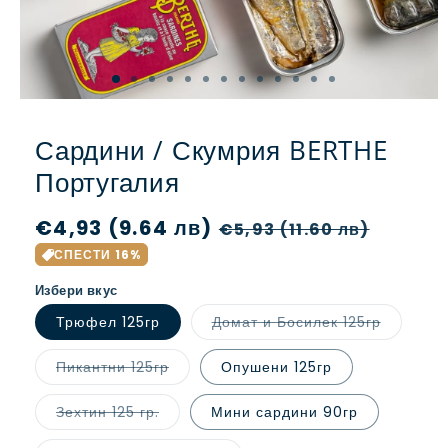
Сардини / Скумрия BERTHE
Португалия
Обичайна
€4,93 (9.64 лв)
Цена
€5,93 (11.60 лв)
цена
при
СПЕСТИ 16%
разпродажба
Избери вкус
Вариант
Трюфел 125гр
Домат и Босилек 125гр
е
изчерпа
или
Вариантът
Пикантни 125гр
Опушени 125гр
неналиче
е
изчерпан
или
Вариантът
Зехтин 125 гр.
Мини сардини 90гр
неналичен.
е
изчерпан